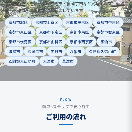
京都市内全区をはじめ、宇治市・長岡京市など周辺エリア、滋賀
県（大津市・草津市）にも対応しています。
京都市北区
京都市上京区
京都市左京区
京都市中京区
京都市東山区
京都市下京区
京都市南区
京都市右京区
京都市伏見区
京都市山科区
京都市西京区
宇治市
城陽市
長岡京市
向日市
八幡市
久世郡久御山町
乙訓郡大山崎町
大津市
草津市
FLOW
簡単6ステップで安心施工
ご利用の流れ