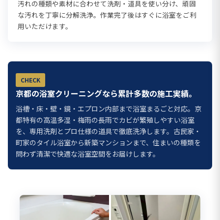
汚れの種類や素材に合わせて洗剤・道具を使い分け、頑固
な汚れを丁寧に分解洗浄。作業完了後はすぐに浴室をご利
用いただけます。
CHECK
京都の浴室クリーニングなら累計多数の施工実績。
浴槽・床・壁・鏡・エプロン内部まで浴室まるごと対応。京
都特有の高温多湿・梅雨の長雨でカビが繁殖しやすい浴室
を、専用洗剤とプロ仕様の道具で徹底洗浄します。古民家・
町家のタイル浴室から新築マンションまで、住まいの種類を
問わず清潔で快適な浴室空間をお届けします。