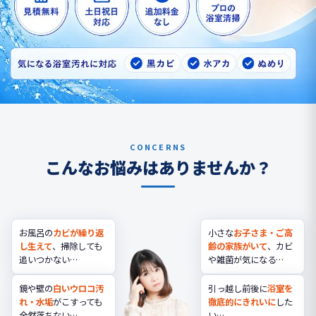
CONCERNS
こんなお悩みはありませんか？
お風呂の
カビが繰り返
小さな
お子さま・ご高
し生えて
、掃除しても
齢の家族がいて
、カビ
追いつかない…
や雑菌が気になる…
鏡や壁の
白いウロコ汚
引っ越し前後に
浴室を
れ・水垢
がこすっても
徹底的にきれいに
した
全然落ちない…
い…