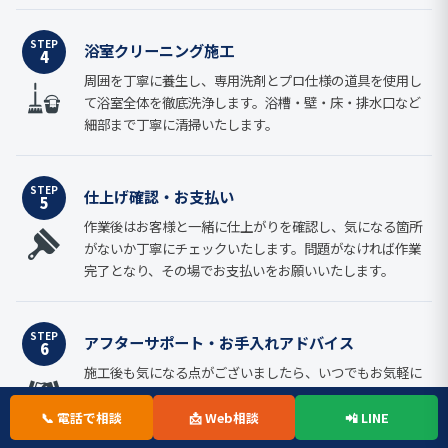
STEP
浴室クリーニング施工
4
周囲を丁寧に養生し、専用洗剤とプロ仕様の道具を使用し
て浴室全体を徹底洗浄します。浴槽・壁・床・排水口など
細部まで丁寧に清掃いたします。
STEP
仕上げ確認・お支払い
5
作業後はお客様と一緒に仕上がりを確認し、気になる箇所
がないか丁寧にチェックいたします。問題がなければ作業
完了となり、その場でお支払いをお願いいたします。
STEP
アフターサポート・お手入れアドバイス
6
施工後も気になる点がございましたら、いつでもお気軽に
ご相談ください。浴室を清潔に保つためのお手入れ方法
や、次回クリーニングの目安時期もご案内いたします。
📞 電話で相談
📩 Web相談
📲 LINE